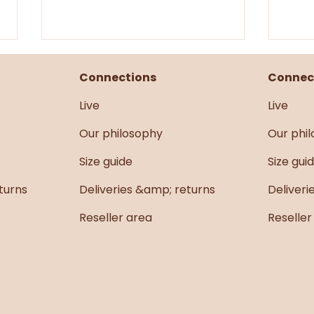
Connections
Connec
Live
Live
Se sentir légère
Our philosophy
Our phi
Élég
Size guide
Size gui
turns
Deliveries &amp; returns
Deliveri
Reseller area
Reseller