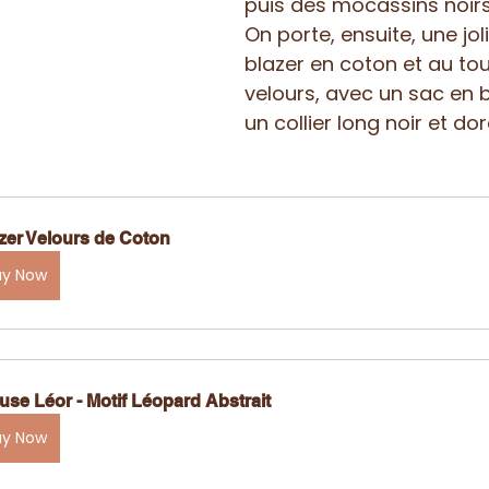
puis des mocassins noirs 
On porte, ensuite, une jol
blazer en coton et au to
velours, avec un sac en 
un collier long noir et dor
zer Velours de Coton
uy Now
use Léor - Motif Léopard Abstrait
uy Now