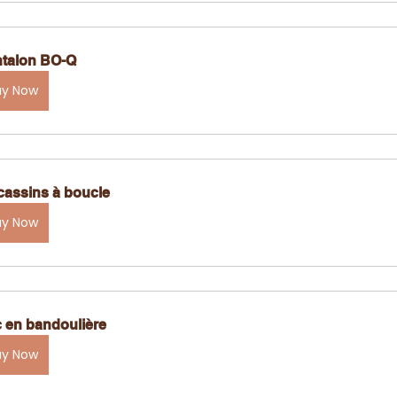
talon BO-Q
uy Now
assins à boucle
uy Now
 en bandoulière
uy Now