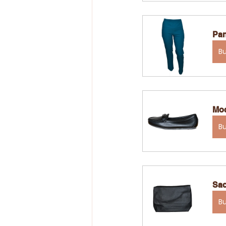
Pan
B
Moc
B
Sac
B