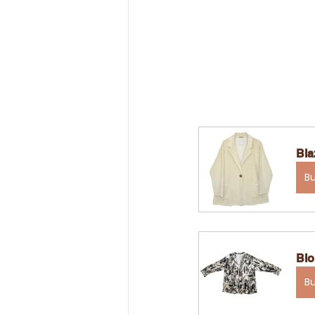
Bla
B
Blo
B