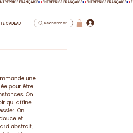
Rechercher...
TE CADEAU
commande une 
née pour être 
nstances. On 
r qui affine 
essier. On 
douce et 
ard abstrait, 