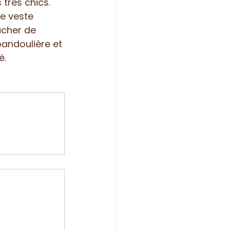
très chics. 
ie veste 
ucher de 
bandoulière et 
é. 