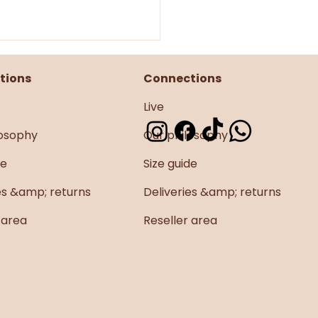
tions
Connections
Live
losophy
Our philosophy
ance & Bohème
de
Size guide
es &amp; returns
Deliveries &amp; returns
 area
Reseller area