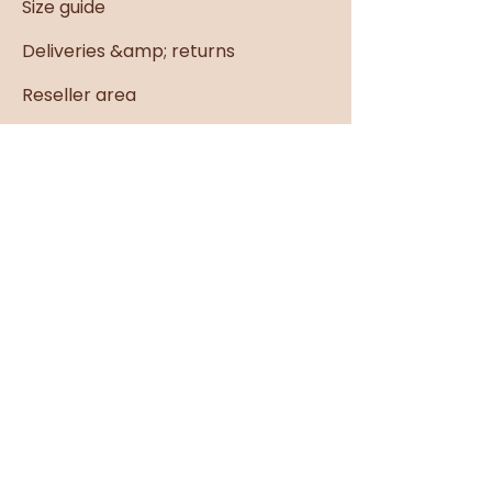
Size guide
Deliveries &amp; returns
Reseller area
Connections
Live
Our philosophy
Size guide
Deliveries &amp; returns
Reseller area
Connections