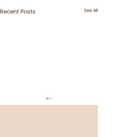
See All
Recent Posts
- All black -
Look Outdoor