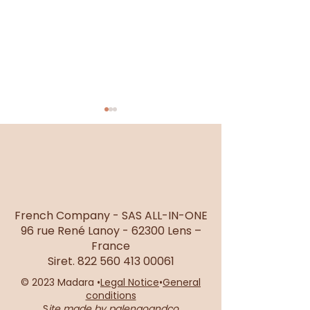
Se sentir légère
Élégance & Bohèm
French Company - SAS ALL-IN-ONE
96 rue René Lanoy - 62300 Lens –
France
Siret.
822 560 413 00061
© 2023 Madara •
Legal Notice
•
General
conditions
S
ite made by palengoandco