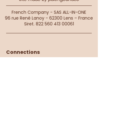
French Company - SAS ALL-IN-ONE
96 rue René Lanoy - 62300 Lens – France
Siret.
822 560 413 00061
Connections
Live
Our philosophy
Size guide
Deliveries &amp; returns
Reseller area