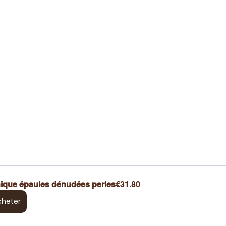
ique épaules dénudées perles
€31.80
cheter