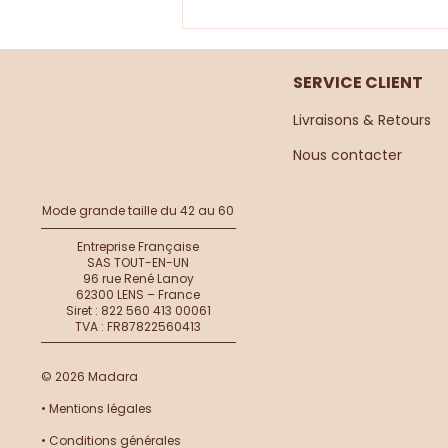
SERVICE CLIENT
Livraisons & Retours
Nous contacter​
Mode grande taille du 42 au 60
✨ LE LOOK ROBE BRODERIE
ANGLAISE 🩷
Entreprise Française
SAS TOUT-EN-UN
96 rue René Lanoy
62300 LENS – France
Siret : 822 560 413 00061
TVA : FR87822560413
© 2026 Madara
•
Mentions légales
•
Conditions générales