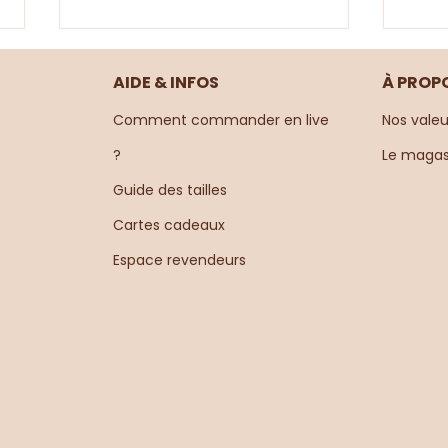
AIDE & INFOS
À PROP
Comment commander en live
Nos valeu
?
Le magas
✨ LE LOOK COMBI 💚
Guide des tailles
✨ LE
Cartes cadeaux
💛
Espace revendeurs