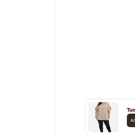
Tun
A