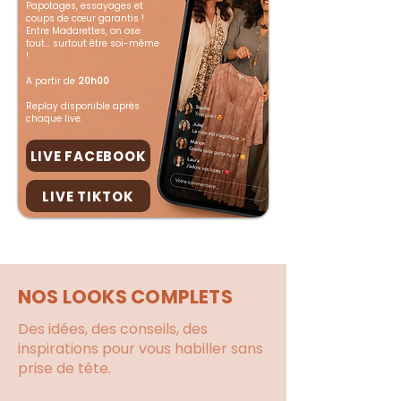
Papotages, essayages et
coups de cœur garantis !
Entre Madarettes, on ose
tout… surtout être soi-même
!
A partir de
20h00
Replay disponible après
chaque live.
LIVE FACEBOOK
LIVE TIKTOK
NOS LOOKS COMPLETS
Des idées, des conseils, des
inspirations pour vous habiller sans
prise de tête.