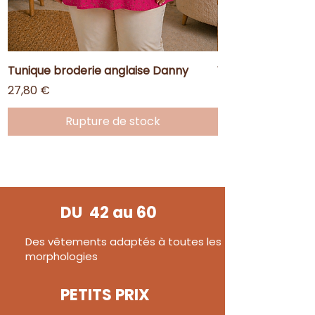
Tunique broderie anglaise Danny
Veste en jean de
Prix
Prix
27,80 €
46,80 €
Rupture de stock
DU 42 au 60
Des vêtements adaptés à toutes les
morphologies
PETITS PRIX