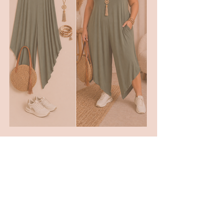
✨ LE LOOK COMBI 💚
1
/
5
REJOINGEZ LA TEAM
MADARA