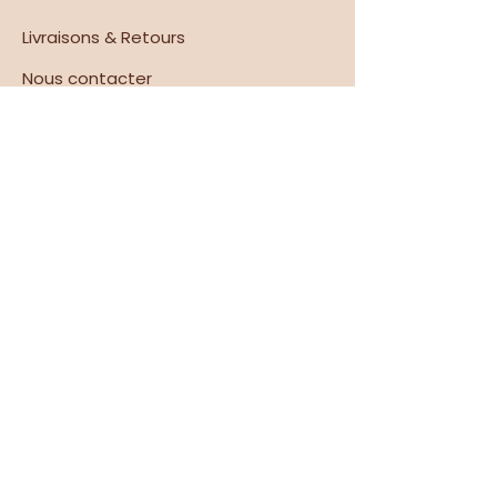
Livraisons & Retours
Nous contacter​
AIDE & INFOS
Comment commander en live ?
Guide des tailles
Cartes cadeaux
Espace revendeurs
À PROPOS
Nos valeurs