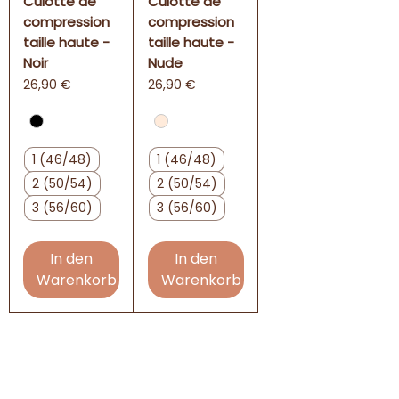
Culotte de
Culotte de
compression
compression
taille haute -
taille haute -
Noir
Nude
Preis
Preis
26,90 €
26,90 €
1 (46/48)
1 (46/48)
2 (50/54)
2 (50/54)
3 (56/60)
3 (56/60)
In den
In den
Warenkorb
Warenkorb