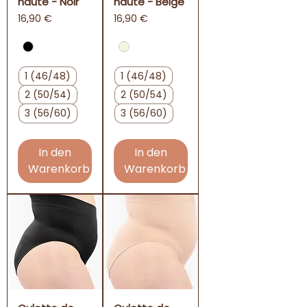
haute - Noir
haute - Beige
Preis
Preis
16,90 €
16,90 €
1 (46/48)
1 (46/48)
2 (50/54)
2 (50/54)
3 (56/60)
3 (56/60)
In den
In den
Warenkorb
Warenkorb