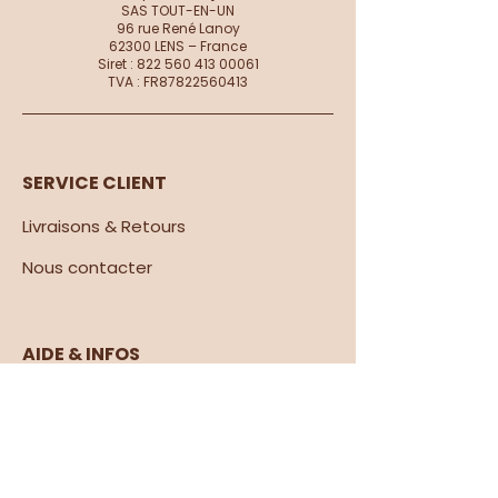
SAS TOUT-EN-UN
96 rue René Lanoy
62300 LENS – France
Siret :
822 560 413 00061
TVA : FR87822560413
SERVICE CLIENT
Livraisons & Retours
Nous contacter​
AIDE & INFOS
Comment commander en live ?
Guide des tailles
Cartes cadeaux