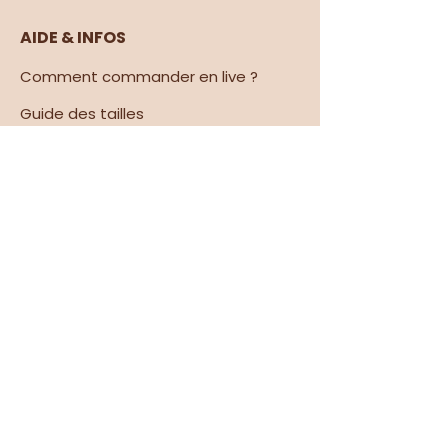
AIDE & INFOS
Comment commander en live ?
Guide des tailles
Cartes cadeaux
Espace revendeurs
À PROPOS
Nos valeurs
Le magasin
SUIVEZ-NOUS