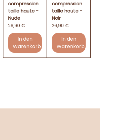
compression
compression
taille haute -
taille haute -
Nude
Noir
Preis
Preis
26,90 €
26,90 €
In den
In den
Warenkorb
Warenkorb