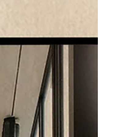
L'indémodable salopette en
jean