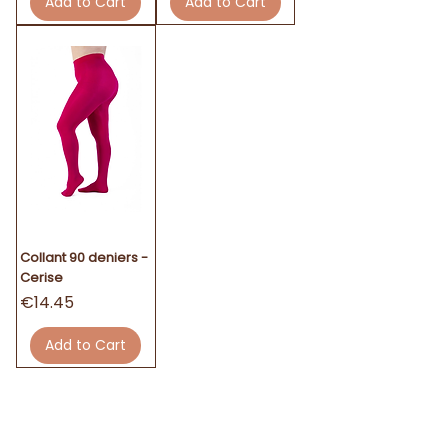
Add to Cart
Add to Cart
Collant 90 deniers -
Cerise
Price
€14.45
Add to Cart