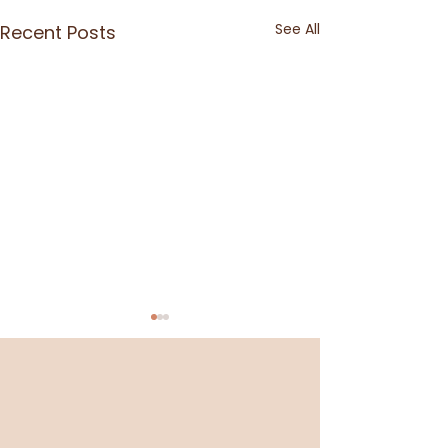
See All
Recent Posts
Se sentir légère
Élégance & Bohèm