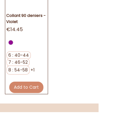
Collant 90 deniers -
Violet
Price
€14.45
6 : 40-44
7 : 46-52
8 : 54-58
+1
Add to Cart