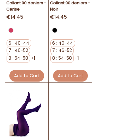
Collant 90 deniers -
Collant 90 deniers -
Cerise
Noir
Price
Price
€14.45
€14.45
6 : 40-44
6 : 40-44
7 : 46-52
7 : 46-52
8 : 54-58
+1
8 : 54-58
+1
Add to Cart
Add to Cart