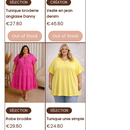
SÉLECTION
CRÉATION
Tunique broderie
Veste en jean
anglaise Danny
denim
Price
Price
€27.80
€46.80
Out of Stock
Out of Stock
SÉLECTION
SÉLECTION
Robe brodée
Tunique unie simple
Price
Price
€29.80
€24.80