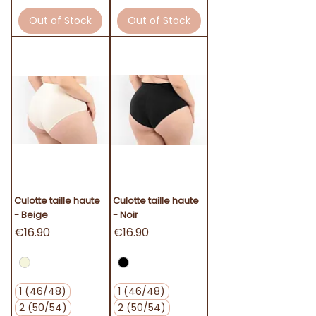
Out of Stock
Out of Stock
Culotte taille haute
Culotte taille haute
- Beige
- Noir
Price
Price
€16.90
€16.90
1 (46/48)
1 (46/48)
2 (50/54)
2 (50/54)