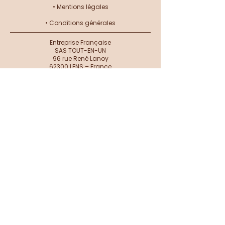
•
Mentions légales
•
Conditions générales
Entreprise Française
SAS TOUT-EN-UN
96 rue René Lanoy
62300 LENS – France
Siret :
822 560 413 00061
TVA : FR87822560413
SERVICE CLIENT
Livraisons & Retours
Nous contacter​
AIDE & INFOS