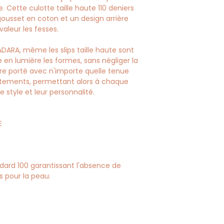
ette culotte taille haute 110 deniers
gousset en coton et un design arrière
aleur les fesses.
RA, même les slips taille haute sont
en lumière les formes, sans négliger la
 être porté avec n'importe quelle tenue
s vêtements, permettant alors à chaque
style et leur personnalité.
E
dard 100 garantissant l'absence de
s pour la peau.