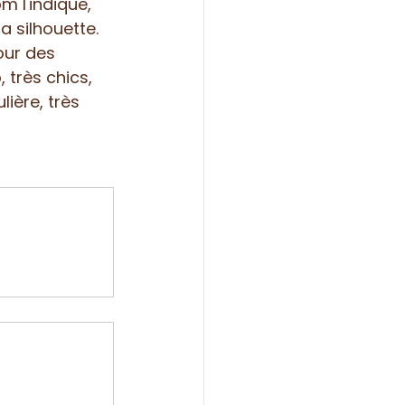
 l'indique, 
la silhouette. 
our des 
très chics, 
ière, très 