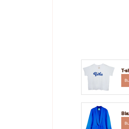
T-s
B
Bla
B