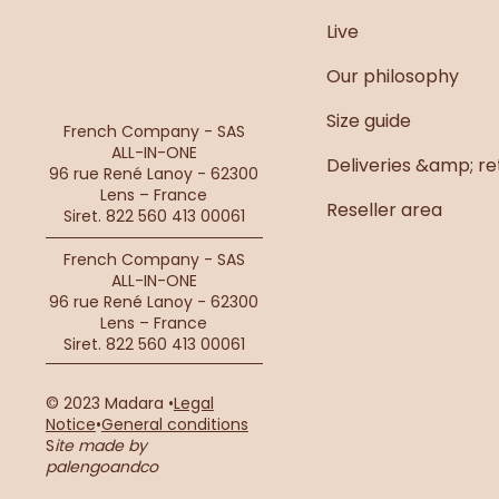
Live
Kaki du lundi
Our philosophy
Size guide
French Company - SAS
ALL-IN-ONE
Deliveries &amp; re
96 rue René Lanoy - 62300
Lens – France
Reseller area
Siret. 822 560 413 00061
French Company - SAS
ALL-IN-ONE
96 rue René Lanoy - 62300
Lens – France
Siret. 822 560 413 00061
© 2023 Madara •
Legal
Notice
•
General conditions
S
ite made by
palengoandco