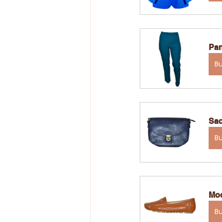
Pan
B
Sac
B
Moc
B