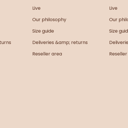
Live
Live
Se sentir légère
Our philosophy
Our phi
Élég
Size guide
Size gui
turns
Deliveries &amp; returns
Deliveri
Reseller area
Reseller