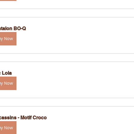
talon BO-Q
uy Now
 Lola
uy Now
assins - Motif Croco
uy Now