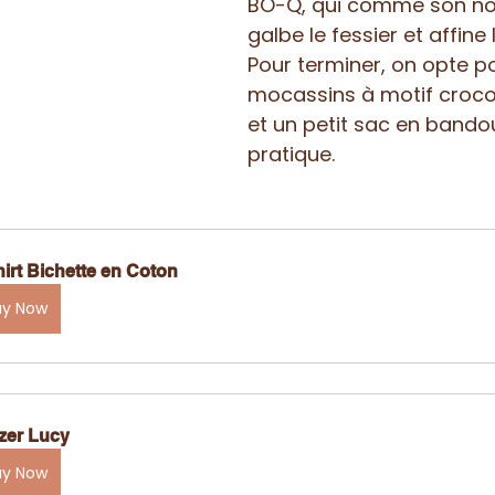
BO-Q, qui comme son nom
galbe le fessier et affine 
Pour terminer, on opte p
mocassins à motif croco, 
et un petit sac en bandoul
pratique.
hirt Bichette en Coton
uy Now
zer Lucy
uy Now