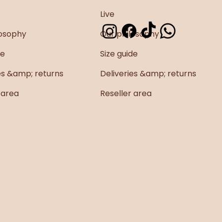
Live
losophy
Our philosophy
ance & Bohème
de
Size guide
es &amp; returns
Deliveries &amp; returns
 area
Reseller area