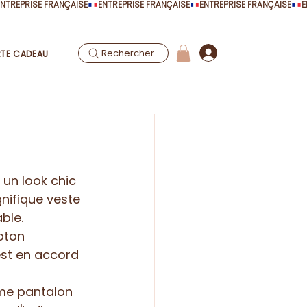
Rechercher...
TE CADEAU
 un look chic 
nifique veste 
ble.
oton 
est en accord 
ime pantalon 