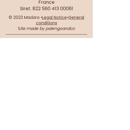
France
Siret.
822 560 413 00061
© 2023 Madara •
Legal Notice
•
General
conditions
S
ite made by palengoandco
French Company - SAS ALL-IN-ONE
96 rue René Lanoy - 62300 Lens – France
Siret.
822 560 413 00061
Connections
Live
Our philosophy
Size guide
Deliveries &amp; returns