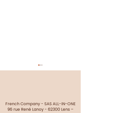
Se sentir légère
Élégance & Bohèm
French Company - SAS ALL-IN-ONE
96 rue René Lanoy - 62300 Lens –