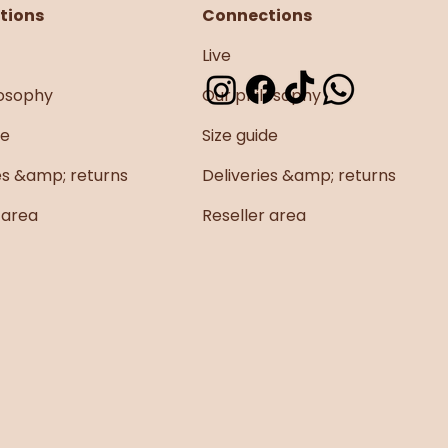
tions
Connections
Live
losophy
Our philosophy
ance & Bohème
de
Size guide
es &amp; returns
Deliveries &amp; returns
 area
Reseller area