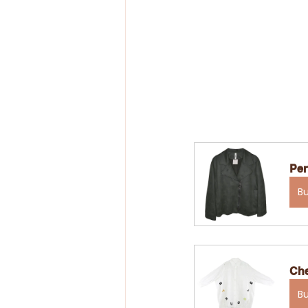
Per
B
Che
B