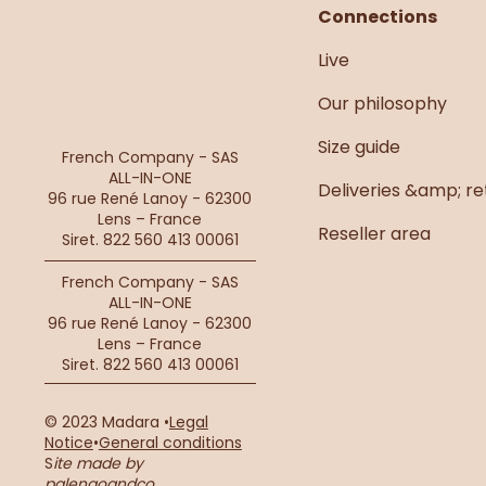
Connections
Live
Kaki du lundi
Our philosophy
Size guide
French Company - SAS
ALL-IN-ONE
Deliveries &amp; re
96 rue René Lanoy - 62300
Lens – France
Reseller area
Siret. 822 560 413 00061
French Company - SAS
ALL-IN-ONE
96 rue René Lanoy - 62300
Lens – France
Siret. 822 560 413 00061
© 2023 Madara •
Legal
Notice
•
General conditions
S
ite made by
palengoandco