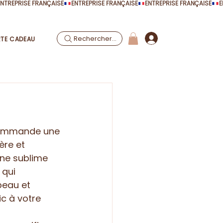
Rechercher...
TE CADEAU
commande une 
ère et 
ne sublime 
qui 
peau et 
c à votre 