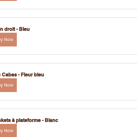
n droit - Bleu
uy Now
 Cabas - Fleur bleu
uy Now
kets à plateforme - Blanc
uy Now