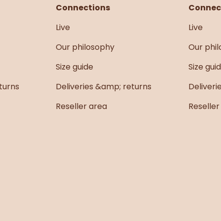
Connections
Connec
Live
Live
Se sentir légère
Our philosophy
Our phi
Élég
Size guide
Size gui
turns
Deliveries &amp; returns
Deliveri
Reseller area
Reseller