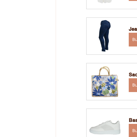
Jea
B
Sac
B
Bas
B