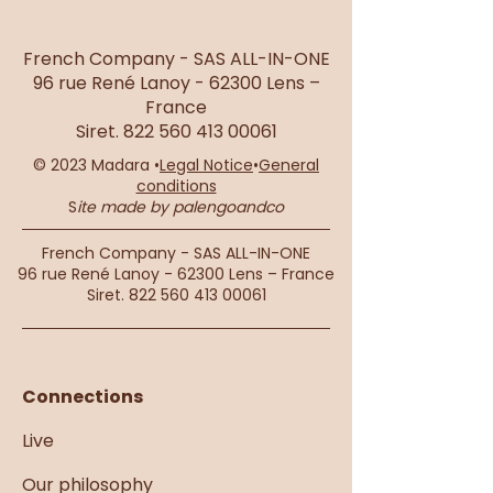
Élégance & Bohèm
French Company - SAS ALL-IN-ONE
96 rue René Lanoy - 62300 Lens –
France
Siret.
822 560 413 00061
© 2023 Madara •
Legal Notice
•
General
conditions
S
ite made by palengoandco
French Company - SAS ALL-IN-ONE
96 rue René Lanoy - 62300 Lens – France
Siret.
822 560 413 00061
Connections
Live
Our philosophy