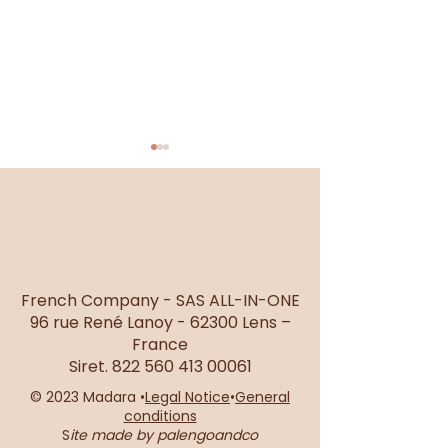
- All black -
Look Outdoor
French Company - SAS ALL-IN-ONE
96 rue René Lanoy - 62300 Lens –
France
Siret.
822 560 413 00061
© 2023 Madara •
Legal Notice
•
General
conditions
S
ite made by palengoandco