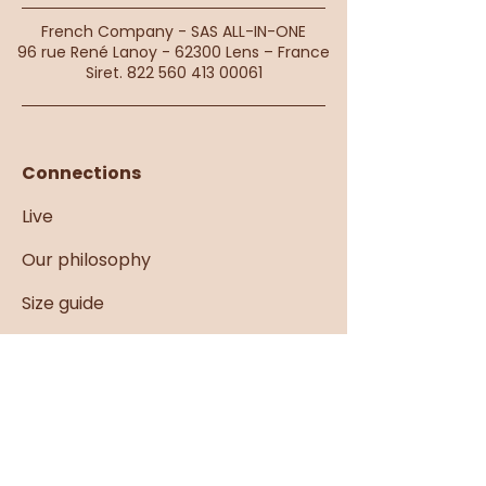
French Company - SAS ALL-IN-ONE
96 rue René Lanoy - 62300 Lens – France
Siret.
822 560 413 00061
Connections
Live
Our philosophy
Size guide
Deliveries &amp; returns
Reseller area
Connections