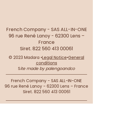
Se sentir légère
Élégance & Bohèm
French Company - SAS ALL-IN-ONE
96 rue René Lanoy - 62300 Lens –
France
Siret.
822 560 413 00061
© 2023 Madara •
Legal Notice
•
General
conditions
S
ite made by palengoandco
French Company - SAS ALL-IN-ONE
96 rue René Lanoy - 62300 Lens – France
Siret.
822 560 413 00061
Connections